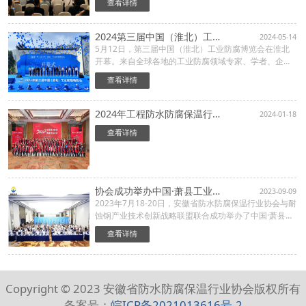
查看详情
控制工程大会在萧县盛大召开。中国防腐与防护协会秘
书长程学群···
2024第三届中国（淮北）工业防腐博览会隆重召开
2024-05-14
5月12日，第三届中国（淮北）工业防腐博览会在淮北
开幕。来自全球各地的工业防腐领域专家、学者、企业
代表300多人齐聚一堂，共同探讨工业防腐技术的最新
查看详情
发展趋势，见证系列创新成果展示，培育新兴产业聚势
成形，为经济···
2024年工程防水防腐保温行业大会在合肥顺利举行
2024-01-18
查看详情
协会成功举办中国·萧县工业防腐产业链展览会暨工业腐蚀控制工程大会
2023-09-09
2023年7月18-20日，安徽省防水防腐保温行业协会与耐
蚀钢产业技术创新战略联盟联合成功举办了中国·萧县工
业防腐产业链展览会暨工业腐蚀控制工程大会。全国知
查看详情
名防腐蚀产业链设计单位、高等院校、科研机构、防腐
工程单位···
Copyright © 2023 安徽省防水防腐保温行业协会版权所有
备案号：
皖ICP备2021013616号-2